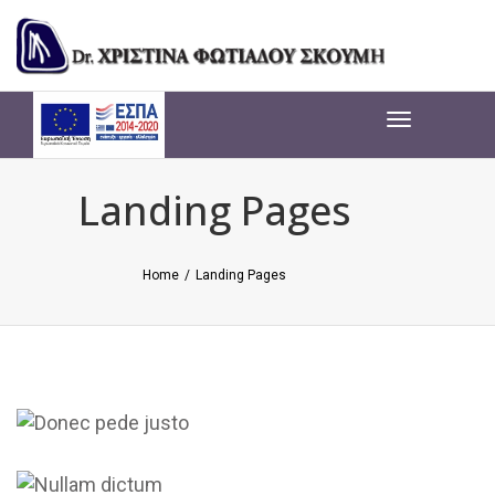
Toggle
navigation
Toggle
navigation
Landing Pages
Home
/
Landing Pages
Donec pede justo
Lorem ipsum dolor sit amet,
Nullam dictum
consectetuer adipiscing elit....
Lorem ipsum dolor sit amet,
Temporibus autem