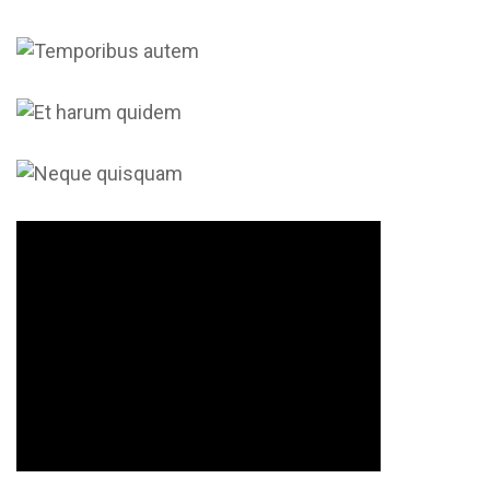
consectetuer adipiscing elit....
Lorem ipsum dolor sit amet,
Et harum quidem
consectetuer adipiscing elit....
Lorem ipsum dolor sit amet,
Neque quisquam
consectetuer adipiscing elit....
Lorem ipsum dolor sit amet,
consectetuer adipiscing elit....
Molestiae consequatur
Lorem ipsum dolor sit amet,
consectetuer adipiscing elit....