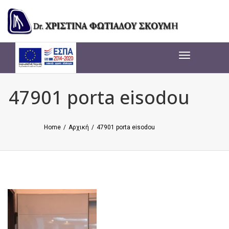
Toggle
navigation
Toggle
navigation
47901 porta eisodou
Home
/
Αρχική
/
47901 porta eisodou