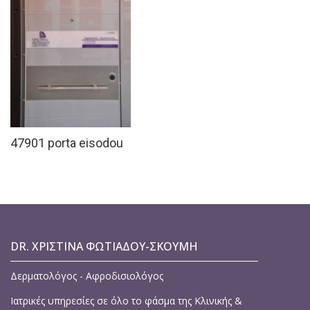
47901 porta eisodou
DR. ΧΡΙΣΤΊΝΑ ΦΩΤΙΆΔΟΥ-ΣΚΟΥΜΉ
Δερματολόγος - Αφροδισιολόγος
Ιατρικές υπηρεσίες σε όλο το φάσμα της Κλινικής &